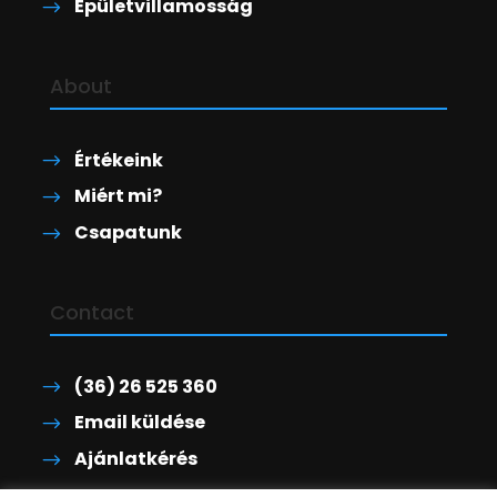
Épületvillamosság
About
Értékeink
Miért mi?
Csapatunk
Contact
(36) 26 525 360
Email küldése
Ajánlatkérés