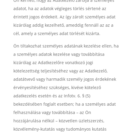
Ön kérheti, hogy az Adatkezelő zárolja a személyes
adatot, ha az adatok végleges törlés sértené az
érintett jogos érdekeit. Az így zárolt személyes adat
kizárólag addig kezelhető, ameddig fennáll az az a
cél, amely a személyes adat törlését kizárta.
Ön tiltakozhat személyes adatának kezelése ellen, ha
a személyes adatok kezelése vagy továbbítása
kizárólag az Adatkezelőre vonatkozó jogi
kötelezettség teljesítéséhez vagy az Adatkezelő,
adatátvevő vagy harmadik személy jogos érdekének
érvényesítéséhez szükséges, kivéve kötelező
adatkezelés esetén és az Infotv. 6. § (5)
bekezdésében foglalt esetben; ha a személyes adat
felhasználása vagy továbbítása – az Ön
hozzájárulása nélkül – közvetlen üzletszerzés,
közvélemény-kutatás vagy tudományos kutatás