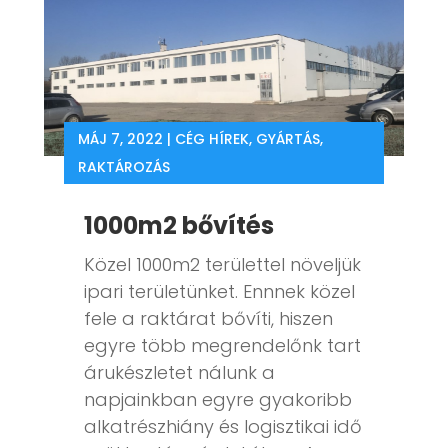
MÁJ 7, 2022
|
CÉG HÍREK
,
GYÁRTÁS
,
RAKTÁROZÁS
1000m2 bővítés
Közel 1000m2 területtel növeljük
ipari területünket. Ennnek közel
fele a raktárat bővíti, hiszen
egyre több megrendelőnk tart
árukészletet nálunk a
napjainkban egyre gyakoribb
alkatrészhiány és logisztikai idő