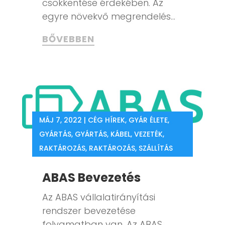
csökkentése érdekében. Az
egyre növekvő megrendelés...
BŐVEBBEN
MÁJ 7, 2022
|
CÉG HÍREK
,
GYÁR ÉLETE
,
GYÁRTÁS
,
GYÁRTÁS
,
KÁBEL, VEZETÉK
,
RAKTÁROZÁS
,
RAKTÁROZÁS
,
SZÁLLÍTÁS
ABAS Bevezetés
Az ABAS vállalatirányítási
rendszer bevezetése
folyamatban van. Az ABAS