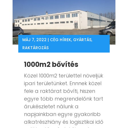
MÁJ 7, 2022
|
CÉG HÍREK
,
GYÁRTÁS
,
RAKTÁROZÁS
1000m2 bővítés
Közel 1000m2 területtel növeljük
ipari területünket. Ennnek közel
fele a raktárat bővíti, hiszen
egyre több megrendelőnk tart
árukészletet nálunk a
napjainkban egyre gyakoribb
alkatrészhiány és logisztikai idő