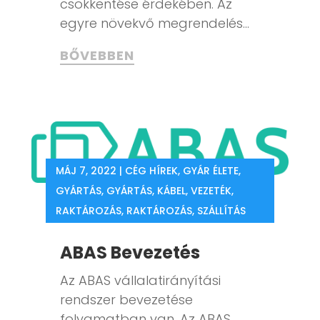
csökkentése érdekében. Az
egyre növekvő megrendelés...
BŐVEBBEN
MÁJ 7, 2022
|
CÉG HÍREK
,
GYÁR ÉLETE
,
GYÁRTÁS
,
GYÁRTÁS
,
KÁBEL, VEZETÉK
,
RAKTÁROZÁS
,
RAKTÁROZÁS
,
SZÁLLÍTÁS
ABAS Bevezetés
Az ABAS vállalatirányítási
rendszer bevezetése
folyamatban van. Az ABAS